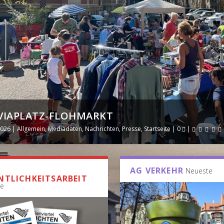
LIVIAPLATZ-FLOHMARKT
2026
|
Allgemein
,
Mediadaten
,
Nachrichten
,
Presse
,
Startseite
|
0
|
AG VERKEHR
Neueste
NTLICHKEITSARBEIT
e