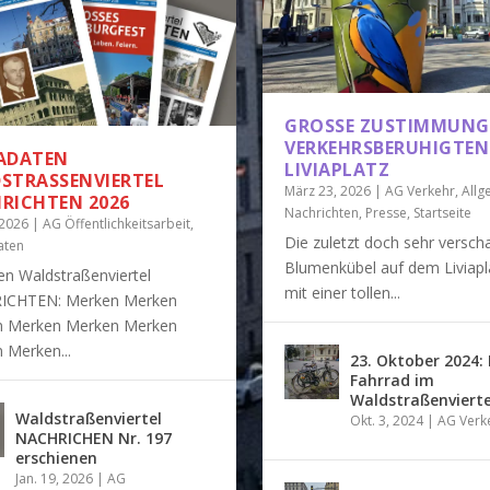
GROSSE ZUSTIMMUNG 
ERKEHRSBERUHIGTEN L
ADATEN
IVIAPLATZ
STRASSENVIERTEL N
März 23, 2026
|
AG Verkehr
,
Allg
ICHTEN 2026
Nachrichten
,
Presse
,
Startseite
 2026
|
AG Öffentlichkeitsarbeit
,
Die zuletzt doch sehr versch
aten
Blumenkübel auf dem Liviapl
en Waldstraßenviertel
mit einer tollen...
ICHTEN: Merken Merken
 Merken Merken Merken
ER UND FLAMME FÜR LEIPZIG
 GROSSES FUNKENBURGFEST
HJAHRSPUTZAKTION DER SCHULE 5
SSE ZUSTIMMUNG ZUM VERKEHRSBERUHIGTEN
DSTRASSENVIERTEL KALENDER 2027
 Merken...
23. Oktober 2024:
026
2026
, 2026
, 2026
 2026
|
|
|
Nachrichten
Nachrichten
|
|
Nachrichten
Allgemein
AG Verkehr
|
|
,
|
0
Nachrichten
,
0
Allgemein
0
|
|
|
,
|
Nachrichten
0
|
,
Presse
,
Startseite
|
0
|
Fahrrad im
Waldstraßenvierte
Waldstraßenviertel
Okt. 3, 2024
|
AG Verk
NACHRICHEN Nr. 197
erschienen
Jan. 19, 2026
|
AG