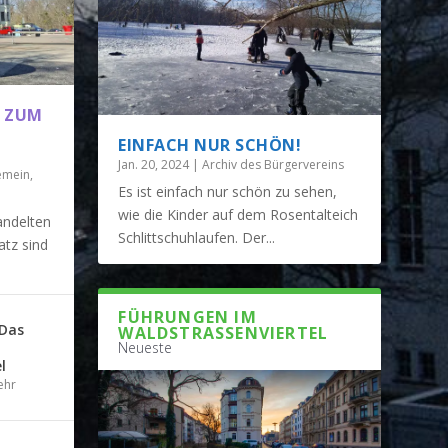
ZUM V
EINFACH NUR SCHÖN!
Jan. 20, 2024
|
Archiv des Bürgervereins
emein
,
Es ist einfach nur schön zu sehen,
wie die Kinder auf dem Rosentalteich
andelten
Schlittschuhlaufen. Der...
atz sind
 LIVIAPLATZ...
FÜHRUNGEN IM
 Das
WALDSTRASSENVIERTEL
Neueste
l
ehr