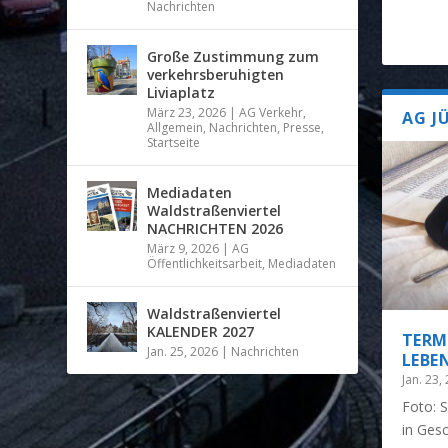
Nachrichten
Große Zustimmung zum
verkehrsberuhigten
Liviaplatz
März 23, 2026
|
AG Verkehr
,
AG J
Allgemein
,
Nachrichten
,
Presse
,
Startseite
Mediadaten
Waldstraßenviertel
NACHRICHTEN 2026
März 9, 2026
|
AG
Öffentlichkeitsarbeit
,
Mediadaten
Waldstraßenviertel
KALENDER 2027
TERM
Jan. 25, 2026
|
Nachrichten
LEBE
Jan. 23,
Foto: 
in Ges