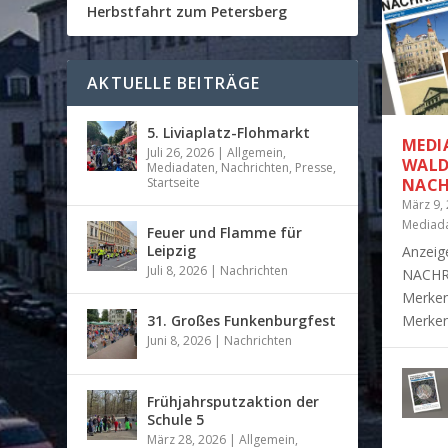
Herbstfahrt zum Petersberg
AKTUELLE BEITRÄGE
5. Liviaplatz-Flohmarkt
MEDI
Juli 26, 2026
|
Allgemein
,
WALD
Mediadaten
,
Nachrichten
,
Presse
,
Startseite
ACHR
März 9,
Mediad
Feuer und Flamme für
Leipzig
Anzeig
Juli 8, 2026
|
Nachrichten
NACHR
Merken
FEU
31.
FRÜ
GRO
WAL
31. Großes Funkenburgfest
Merken
Juli 8, 2
Juni 8, 
März 28
März 23
Jan. 25,
Juni 8, 2026
|
Nachrichten
Frühjahrsputzaktion der
Schule 5
März 28, 2026
|
Allgemein
,