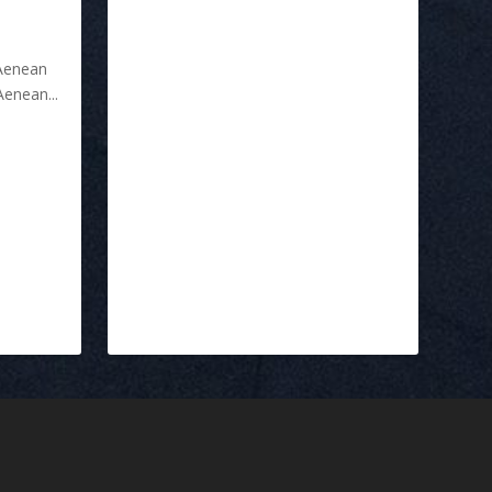
 Aenean
enean...