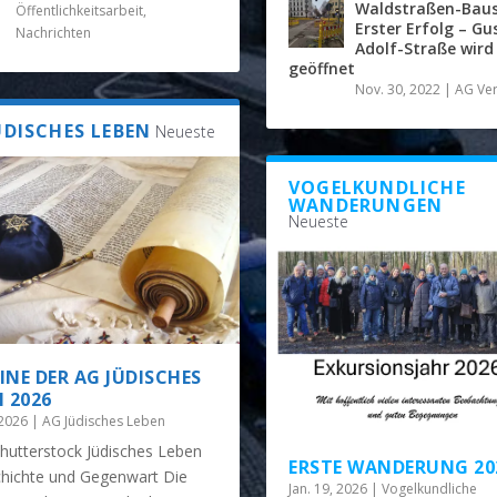
Waldstraßen-Baust
Öffentlichkeitsarbeit
,
Erster Erfolg – Gu
Nachrichten
Adolf-Straße wird
geöffnet
Nov. 30, 2022
|
AG Ve
ÜDISCHES LEBEN
Neueste
VOGELKUNDLICHE
WANDERUNGEN
Neueste
INE DER AG JÜDISCHES
N 2026
 2026
|
AG Jüdisches Leben
Shutterstock Jüdisches Leben
ERSTE WANDERUNG 20
chichte und Gegenwart Die
Jan. 19, 2026
|
Vogelkundliche