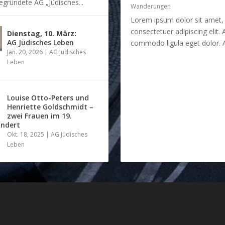
gründete AG „Jüdisches...
Wanderungen
Lorem ipsum dolor sit amet,
consectetuer adipiscing elit.
Dienstag, 10. März:
AG Jüdisches Leben
commodo ligula eget dolor. A
Jan. 20, 2026
|
AG Jüdisches
Leben
Louise Otto-Peters und
Henriette Goldschmidt –
zwei Frauen im 19.
undert
Okt. 18, 2025
|
AG Jüdisches
Leben